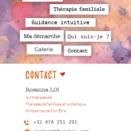
Thérapie familiale
Guidance intuitive
Ma démarche
Qui suis-je ?
Galerie
Contact
Contact
f
Rosanna LOI
Art thérapeute
Thérapeute familiale et systémique
Fondatrice de Fun’Être
+32 474 251 291