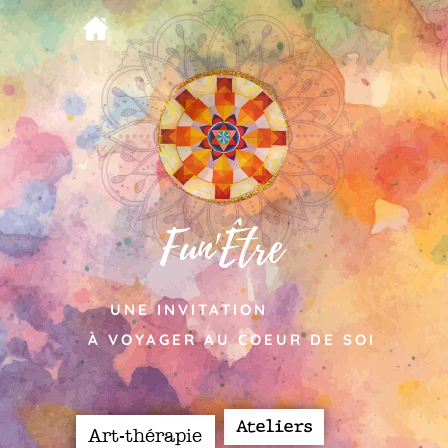
Fun'Être
UNE INVITATION
À VOYAGER AU COEUR DE SOI​
Ateliers
Art-thérapie