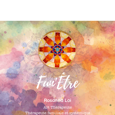
Fun'Être
Rosanna Loi
Art Thérapeute
Thérapeute familiale et systémique